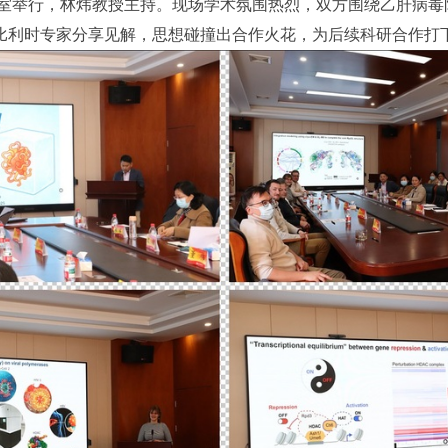
9会议室举行，林炜教授主持。现场学术氛围热烈，双方围绕乙肝
比利时专家分享见解，思想碰撞出合作火花，为后续科研合作打