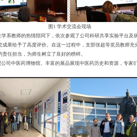
图1 学术交流会现场
团在学系教师的热情陪同下，依次参观了公司科研共享实验平台及
究成果给予了高度评价。在这一过程中，支部张超等党员教师充
的责任担当，为师生树立了良好的榜样。
观公司中医药博物馆。丰富的展品展现中医药历史和资源，专家