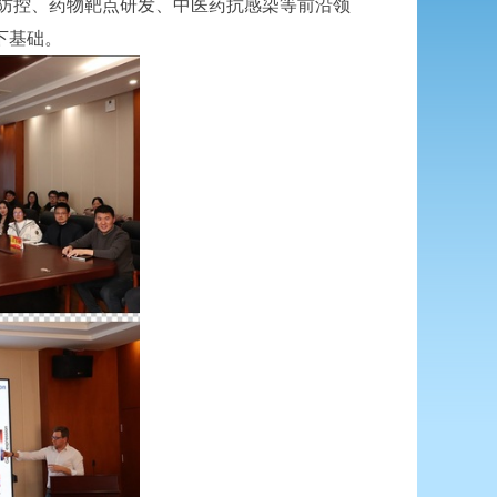
病毒防控、药物靶点研发、中医药抗感染等前沿领
下基础。