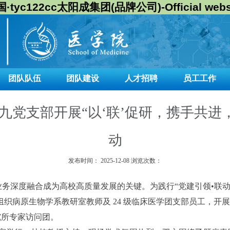
·tyc122cc太阳成集团(品牌公司)-Official webs
团队队伍
团队建设
人才招聘
员工工作
教工第九党支部开展“以‘联’促研，携手共
动
发布时间：
2025-12-08
浏览次数：
务深度融合成为高校高质量发展的关键。为践行“党建引领•联动•
病原生物学系教研室教师及 24 级临床医学团支部员工，开展了
究所专家访问团。