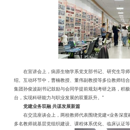
在宣讲会上，病原生物学系党支部书记、研究生导师史
绍。互动环节中，曹楠教授、董伟副教授等多位教师结合自
集团孙俊波副书记鼓励与会同学提前规划考研之路，积极
台，实现科研能力与职业发展的双重跃升。”
党建业务双融 共谋发展新篇
在交流座谈会上，两校教师代表围绕党建+业务深度融合展
多名教师就基层党组织建设、课程体系优化、临床认证等