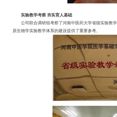
实验教学考察 夯实育人基础
公司联合调研组考察了河南中医药大学省级实验教学示
原生物学实验教学体系的建设提供了重要参考。