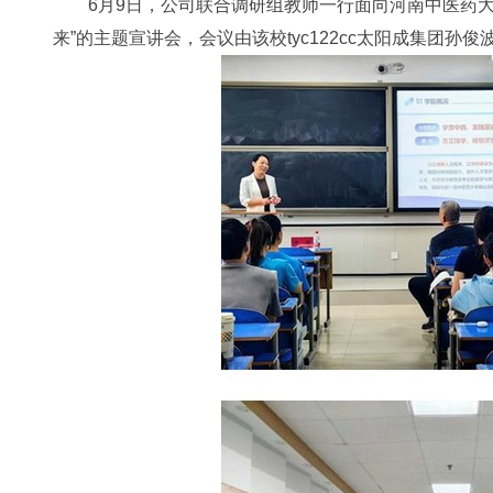
6月9日，公司联合调研组教师一行面向河南中医药大学t
来”的主题宣讲会，会议由该校tyc122cc太阳成集团孙