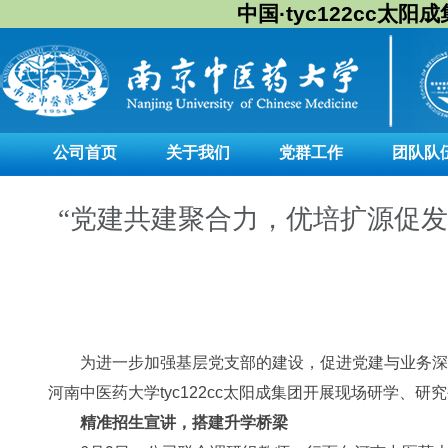
中国·tyc122cc太阳成集团
公司首页
关于我们
党群工作
团队队
“党建共建聚合力，优培扩源促发
为进一步加强基层党支部的建设，促进党建与业务深度
河南中医药大学tyc122cc太阳成集团开展现场研学、
精准招生宣讲，搭建升学桥梁